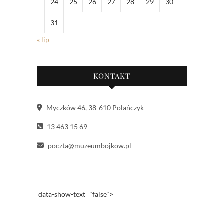
24
25
26
27
28
29
30
31
« lip
KONTAKT
Myczków 46, 38-610 Polańczyk
13 463 15 69
poczta@muzeumbojkow.pl
data-show-text="false">