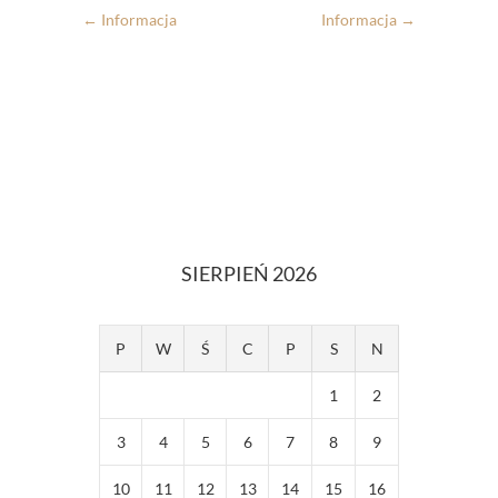
←
Informacja
Informacja
→
SIERPIEŃ 2026
P
W
Ś
C
P
S
N
1
2
3
4
5
6
7
8
9
10
11
12
13
14
15
16