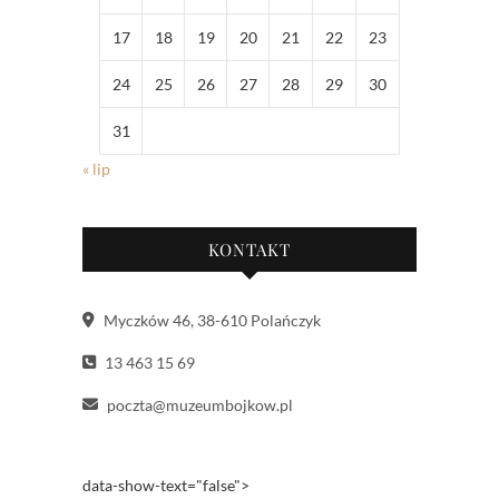
17
18
19
20
21
22
23
24
25
26
27
28
29
30
31
« lip
KONTAKT
Myczków 46, 38-610 Polańczyk
13 463 15 69
poczta@muzeumbojkow.pl
data-show-text="false">