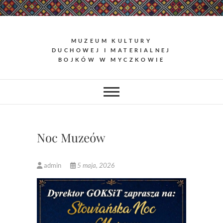
Skip
to
content
MUZEUM KULTURY
DUCHOWEJ I MATERIALNEJ
BOJKÓW W MYCZKOWIE
Noc Muzeów
admin
5 maja, 2026