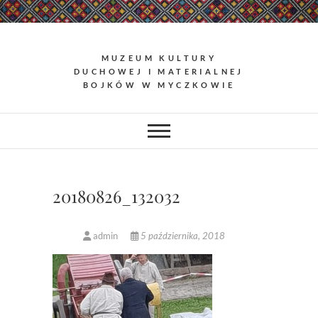
Skip
to
content
MUZEUM KULTURY
DUCHOWEJ I MATERIALNEJ
BOJKÓW W MYCZKOWIE
20180826_132032
admin
5 października, 2018